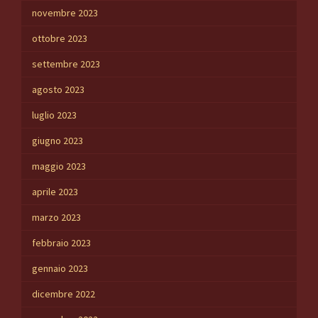
novembre 2023
ottobre 2023
settembre 2023
agosto 2023
luglio 2023
giugno 2023
maggio 2023
aprile 2023
marzo 2023
febbraio 2023
gennaio 2023
dicembre 2022