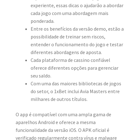
experiente, essas dicas o ajudarão a abordar
cada jogo com uma abordagem mais
ponderada.
Entre os benefícios da versão demo, estão a
possibilidade de treinar sem riscos,
entender o funcionamento do jogo e testar
diferentes abordagens de aposta.
Cada plataforma de cassino confiável
oferece diferentes opções para gerenciar
seu saldo.
Com uma das maiores bibliotecas de jogos
do setor, o 1xBet inclui Avia Masters entre
milhares de outros títulos.
O app é compatível com uma ampla gama de
aparelhos Android e oferece a mesma
funcionalidade da versão iOS. O APK oficial é
verificado regularmente contra vírus e malware