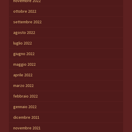
novembre 2022
ottobre 2022
settembre 2022
agosto 2022
luglio 2022
giugno 2022
maggio 2022
aprile 2022
marzo 2022
febbraio 2022
gennaio 2022
dicembre 2021
novembre 2021