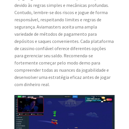
devido às regras simples e mecânicas profundas.
Contudo, lembre-se dos riscos e jogue de forma
responsável, respeitando limites e regras de
segurança. Aviamasters aceita uma ampla
variedade de métodos de pagamento para
depósitos e saques convenientes. Cada plataforma
de cassino confiável oferece diferentes opções
para gerenciar seu saldo. Recomenda-se
fortemente começar pelo modo demo para
compreender todas as nuances da jogabilidade e
desenvolver uma estratégia eficaz antes de jogar
com dinheiro real.