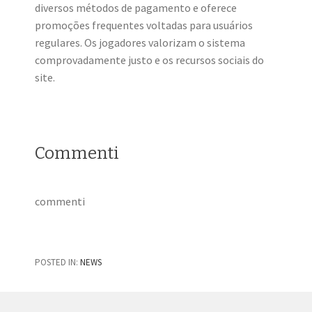
diversos métodos de pagamento e oferece
promoções frequentes voltadas para usuários
regulares. Os jogadores valorizam o sistema
comprovadamente justo e os recursos sociais do
site.
Commenti
commenti
POSTED IN:
NEWS