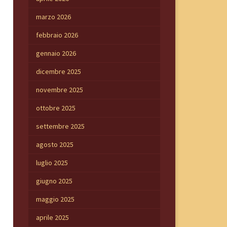
marzo 2026
febbraio 2026
gennaio 2026
dicembre 2025
novembre 2025
ottobre 2025
settembre 2025
agosto 2025
luglio 2025
giugno 2025
maggio 2025
aprile 2025