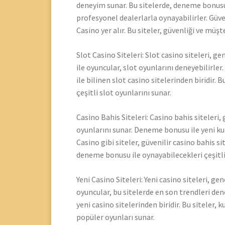
deneyim sunar. Bu sitelerde, deneme bonusu
profesyonel dealerlarla oynayabilirler. Güven
Casino yer alır. Bu siteler, güvenliği ve müş
Slot Casino Siteleri: Slot casino siteleri, 
ile oyuncular, slot oyunlarını deneyebilirler.
ile bilinen slot casino sitelerinden biridir.
çeşitli slot oyunlarını sunar.
Casino Bahis Siteleri: Casino bahis siteleri, 
oyunlarını sunar. Deneme bonusu ile yeni kul
Casino gibi siteler, güvenilir casino bahis si
deneme bonusu ile oynayabilecekleri çeşitli
Yeni Casino Siteleri: Yeni casino siteleri, g
oyuncular, bu sitelerde en son trendleri dene
yeni casino sitelerinden biridir. Bu siteler,
popüler oyunları sunar.