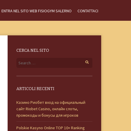
ENTRA NEL SITO WEB FISIOGYM SALERNO
CONTATTACI
CERCA NEL SITO
Search for:
ARTICOLI RECENTI
Казино Риобет вход на официальный
сайт Riobet Casino, онлайн слоты,
промокоды и бонусы для игроков
Polskie Kasyno Online TOP 10+ Ranking