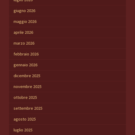
giugno 2026
maggio 2026
aprile 2026
marzo 2026
febbraio 2026
gennaio 2026
dicembre 2025
novembre 2025
ottobre 2025
settembre 2025
agosto 2025
luglio 2025