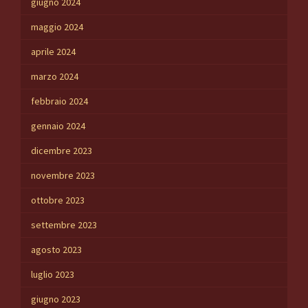
giugno 2024
maggio 2024
aprile 2024
marzo 2024
febbraio 2024
gennaio 2024
dicembre 2023
novembre 2023
ottobre 2023
settembre 2023
agosto 2023
luglio 2023
giugno 2023