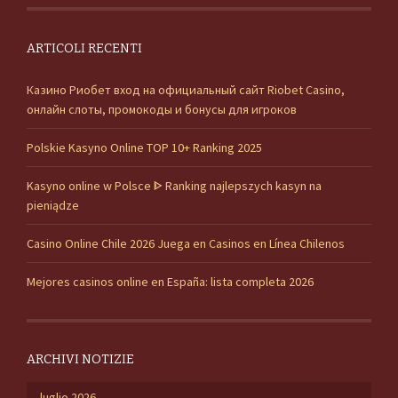
ARTICOLI RECENTI
Казино Риобет вход на официальный сайт Riobet Casino,
онлайн слоты, промокоды и бонусы для игроков
Polskie Kasyno Online TOP 10+ Ranking 2025
Kasyno online w Polsce ᐈ Ranking najlepszych kasyn na
pieniądze
Casino Online Chile 2026 Juega en Casinos en Línea Chilenos
Mejores casinos online en España: lista completa 2026
ARCHIVI NOTIZIE
luglio 2026