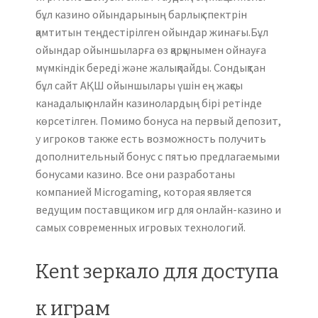
бұл казино ойындарының барлық спектрін
қамтитын теңдестірілген ойындар жинағы.Бұл
ойындар ойыншыларға өз қарқынымен ойнауға
мүмкіндік береді және жалықпайды. Сондықтан
бұл сайт АҚШ ойыншылары үшін ең жақсы
канадалық онлайн казинолардың бірі ретінде
көрсетілген. Помимо бонуса на первый депозит,
у игроков также есть возможность получить
дополнительный бонус с пятью предлагаемыми
бонусами казино. Все они разработаны
компанией Microgaming, которая является
ведущим поставщиком игр для онлайн-казино и
самых современных игровых технологий.
Kent зеркало для доступа
к играм