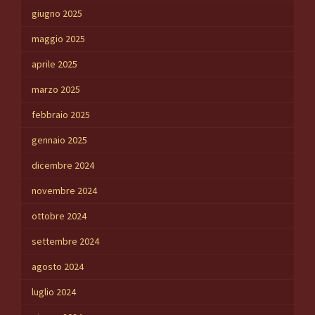
giugno 2025
maggio 2025
aprile 2025
marzo 2025
febbraio 2025
gennaio 2025
dicembre 2024
novembre 2024
ottobre 2024
settembre 2024
agosto 2024
luglio 2024