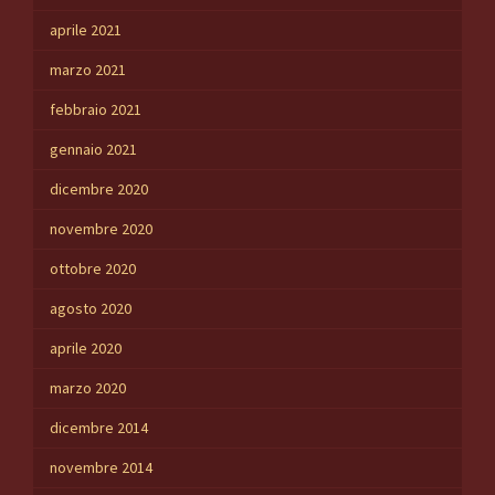
aprile 2021
marzo 2021
febbraio 2021
gennaio 2021
dicembre 2020
novembre 2020
ottobre 2020
agosto 2020
aprile 2020
marzo 2020
dicembre 2014
novembre 2014