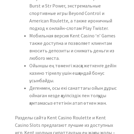
Burst и Str Power, экстремальные
спортивные игры Beyond Control и
American Roulette, а также ироничный
подход к онлайн-слотам Play Twister.
Мобильная версия Kent Casino ‘n’ Games
также доступна и позволяет клиентам
вносить депозиты и снимать деньги из
любого места.
Ойыншы ең төменгі жасқа жеткенге дейін
казино тіркелу үшін ешқандай бонус
ұсынбайды.
Дегенмен, осы екі санаттағы ойын дұрыс
ойнаған кезде қауіпсіздік пен толқуды
қамтамасыз ететінін атап өткен жөн.
Разделы сайта Kent Casino Roulette и Kent
Casino Slots предлагают лучшие из доступных
игр. Kent шолуын сипаттаудың ең жақсы жолы –