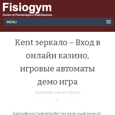
MENU
Kent зеркало – Вход в
онлайн казино,
игровые автоматы
демо игра
28 DICEMBRE 2024
BY
FISIOGYM
Барлық бонустық тәжірибе тез және оңай және ол