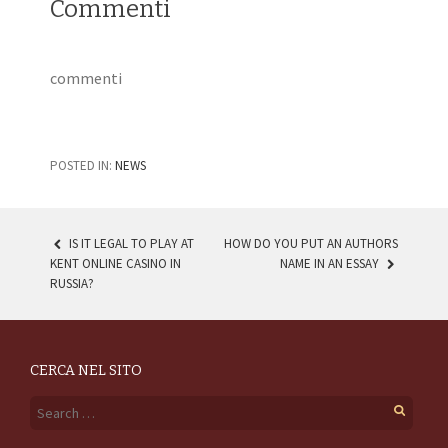
Commenti
commenti
POSTED IN:
NEWS
IS IT LEGAL TO PLAY AT
HOW DO YOU PUT AN AUTHORS
KENT ONLINE CASINO IN
NAME IN AN ESSAY
POST NAVIGATION
RUSSIA?
CERCA NEL SITO
Search for: