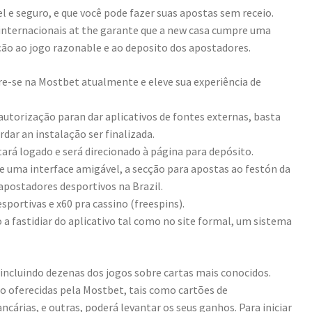
l e seguro, e que você pode fazer suas apostas sem receio.
s internacionais at the garante que a new casa cumpre uma
ção ao jogo razonable e ao deposito dos apostadores.
e-se na Mostbet atualmente e eleve sua experiência de
e autorização paran dar aplicativos de fontes externas, basta
dar an instalação ser finalizada.
stará logado e será direcionado à página para depósito.
e uma interface amigável, a secção para apostas ao festón da
apostadores desportivos na Brazil.
sportivas e x60 pra cassino (freespins).
 a fastidiar do aplicativo tal como no site formal, um sistema
ncluindo dezenas dos jogos sobre cartas mais conocidos.
 oferecidas pela Mostbet, tais como cartões de
ncárias, e outras, poderá levantar os seus ganhos. Para iniciar