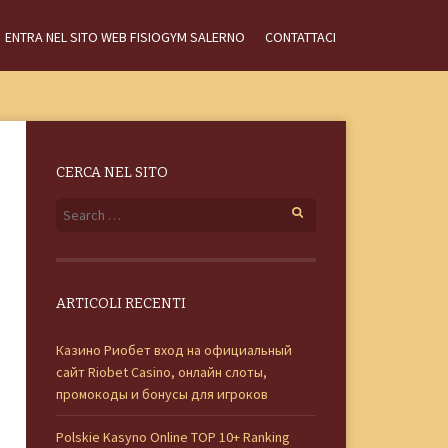
ENTRA NEL SITO WEB FISIOGYM SALERNO
CONTATTACI
CERCA NEL SITO
Search for:
ARTICOLI RECENTI
Казино Риобет вход на официальный
сайт Riobet Casino, онлайн слоты,
промокоды и бонусы для игроков
Polskie Kasyno Online TOP 10+ Ranking