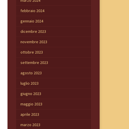
marzo 2024
febbraio 2024
gennaio 2024
dicembre 2023
novembre 2023
ottobre 2023
settembre 2023
agosto 2023
luglio 2023
giugno 2023
maggio 2023
aprile 2023
marzo 2023