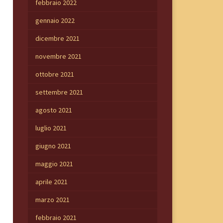
febbraio 2022
gennaio 2022
dicembre 2021
novembre 2021
ottobre 2021
settembre 2021
agosto 2021
luglio 2021
giugno 2021
maggio 2021
aprile 2021
marzo 2021
febbraio 2021