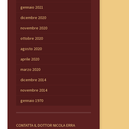
gennaio 2021
dicembre 2020
novembre 2020
ottobre 2020
agosto 2020
aprile 2020
marzo 2020
dicembre 2014
novembre 2014
gennaio 1970
CONTATTA IL DOTTOR NICOLA ERRA