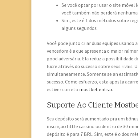
Se você optar por usar o site móvel 
você também não perderá nenhuma
Sim, este é 1 dos métodos sobre reg
alguns segundos.
Você pode junto criar duas equipes usando
vencedora é a que apresenta o maior núme
good adversária. Ela reduz a possibilidad
lucre através do sucesso sobre seus rivais
simultaneamente. Somente se an estimativa 
sucesso. Como esfuerzo, esta aposta acarr
estiver correto
mostbet entrar
.
Suporte Ao Cliente Mostb
Seu depósito será aumentado pra um bônus
inscrição little cassino ou dentro de 30 
depósito é para 7 BRL. Sim, este é o dos m