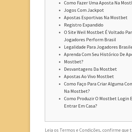
Como Fazer Uma Aposta Na Most
Jogos Com Jackpot
Apostas Esportivas Na Mostbet
Registro Expandido
O Site Weil Mostbet É Voltado Pa
Jogadores Perform Brasil
Legalidade Para Jogadores Brasil
Aprenda Com Seu Histórico De Ap
Mostbet?
Desvantagens Da Mostbet
Apostas Ao Vivo Mostbet
Como Faço Para Criar Alguma Co
Na Mostbet?
Como Produzir O Mostbet Login 
Entrar Em Casa?
Leia os Termos e Condições, confirme que t