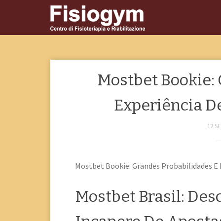
Mostbet Bookie:
Experiência D
12 S
Mostbet Bookie: Grandes Probabilidades E 
Mostbet Brasil: Des