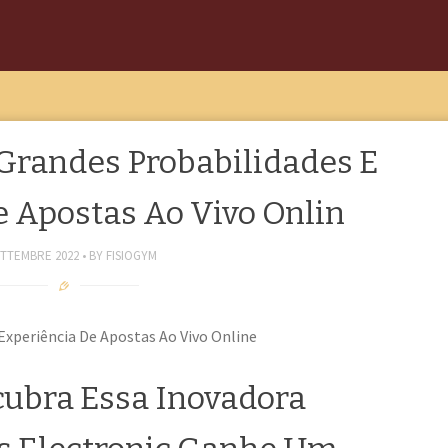
 Grandes Probabilidades E
e Apostas Ao Vivo Onlin
ETTEMBRE 2022
BY
FISIOGYM
Experiência De Apostas Ao Vivo Online
cubra Essa Inovadora