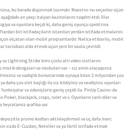
nizsə, bu barədə düşünmək lazımdır. Maestro-nu seçənlər üçün
şağıdakı ən yaxşı italyan kazinolarını təqdim etdi. İllər
giya və oyunlara keçdi ki, daha geniş oyunçu spektrinə
lardan biri istifadəçilərin istənilən yerdən istifadə etmələrini
ün əlçatan olan mobil proqramlardır. Nəticə etibarilə, mobil
r təcrübəsi əldə etmək üçün yeni bir üsula çevrildi.
və Lightning Strike kimi çoxlu atlı video slotlarını
mistik döngələri və növbələri var – siz əmin olacaqsınız.
lmisiniz və sadiqlik bonuslarında oynaya bilən 2 milyondan çox
a daha çox slot başlığı ilə siz bildiyiniz və sevdiyiniz oyunları
 funksiyalar və ödənişlərin geniş çeşidi ilə. PinUp Casino-da
 Poker, blackjack, craps, rulet və s. Oyunların canlı diler və
a heyrətamiz qrafika var.
epozitlə promo kodları aktivləşdirməli və üç dəfə mərc
akin sizdə E-Cüzdan, Neteller və ya Skrill istifadə etmək