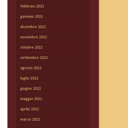
febbraio 2023
gennaio 2023
dicembre 2022
novembre 2022
ottobre 2022
settembre 2022
agosto 2022
luglio 2022
giugno 2022
maggio 2022
aprile 2022
marzo 2022