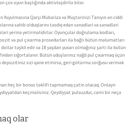
n çox oyun başlığında aktivləşdirilə bilər.
ın Yuyulmasına Qarşı Mübarizə və Müştərinizi Tanıyın ən ciddi
blarına sahib olduqlarını təsdiq edən sənədləri və sənədləri
ləri yerinə yetirməlidirlər. Oyunçular doğrulama kodları,
epozit və pul çıxarma prosedurları ilə bağlı bütün məlumatları
ollar təşkil edir və 18 yaşdan yuxarı olmağınız şərti ilə bütün
findən sığortalanır. Bütün uduşlarınız nağd pul çıxarmaq üçün
ilk depozitiniz sizi qane etmirsə, geri götürmə sorğusu vermək
an heç bir bonus təklifi tapmamaq çətin olacaq. Onlayn
ydiyyatdan keçməlisiniz. Qeydiyyat pulsuzdur, cəmi bir neçə
aq olar