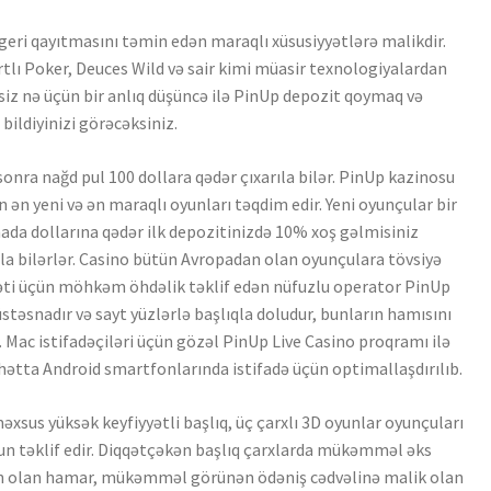
geri qayıtmasını təmin edən maraqlı xüsusiyyətlərə malikdir.
tlı Poker, Deuces Wild və sair kimi müasir texnologiyalardan
ə siz nə üçün bir anlıq düşüncə ilə PinUp depozit qoymaq və
bildiyinizi görəcəksiniz.
 sonra nağd pul 100 dollara qədər çıxarıla bilər. PinUp kazinosu
ən yeni və ən maraqlı oyunları təqdim edir. Yeni oyunçular bir
ada dollarına qədər ilk depozitinizdə 10% xoş gəlmisiniz
la bilərlər. Casino bütün Avropadan olan oyunçulara tövsiyə
ti üçün möhkəm öhdəlik təklif edən nüfuzlu operator PinUp
stəsnadır və sayt yüzlərlə başlıqla doludur, bunların hamısını
Mac istifadəçiləri üçün gözəl PinUp Live Casino proqramı ilə
 hətta Android smartfonlarında istifadə üçün optimallaşdırılıb.
xsus yüksək keyfiyyətli başlıq, üç çarxlı 3D oyunlar oyunçuları
n təklif edir. Diqqətçəkən başlıq çarxlarda mükəmməl əks
an olan hamar, mükəmməl görünən ödəniş cədvəlinə malik olan