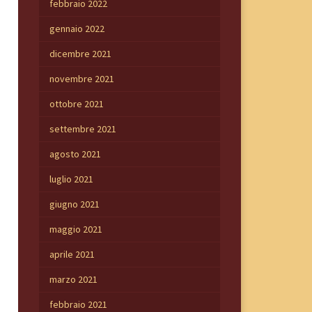
febbraio 2022
gennaio 2022
dicembre 2021
novembre 2021
ottobre 2021
settembre 2021
agosto 2021
luglio 2021
giugno 2021
maggio 2021
aprile 2021
marzo 2021
febbraio 2021