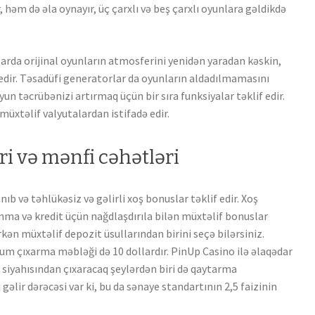
həm də əla oynayır, üç çarxlı və beş çarxlı oyunlara gəldikdə
larda orijinal oyunların atmosferini yenidən yaradan kəskin,
 edir. Təsadüfi generatorlar da oyunların aldadılmamasını
un təcrübənizi artırmaq üçün bir sıra funksiyalar təklif edir.
üxtəlif valyutalardan istifadə edir.
i və mənfi cəhətləri
b və təhlükəsiz və gəlirli xoş bonuslar təklif edir. Xoş
nma və kredit üçün nağdlaşdırıla bilən müxtəlif bonuslar
kən müxtəlif depozit üsullarından birini seçə bilərsiniz.
 çıxarma məbləği də 10 dollardır. PinUp Casino ilə əlaqədar
siyahısından çıxaracaq şeylərdən biri də qaytarma
 gəlir dərəcəsi var ki, bu da sənaye standartının 2,5 faizinin