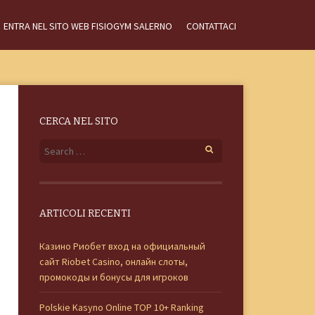
ENTRA NEL SITO WEB FISIOGYM SALERNO
CONTATTACI
CERCA NEL SITO
Search for:
ARTICOLI RECENTI
Казино Риобет вход на официальный
сайт Riobet Casino, онлайн слоты,
промокоды и бонусы для игроков
Polskie Kasyno Online TOP 10+ Ranking