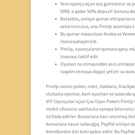
Yeni oyunçu üçün xoş gəlmisiniz və 
500$-a qədər 50% depozit bonusu dax
Beləliklə, onlayn qumar ehtiyacların
axtarırsınızsa, onu PinUp asanlıqla t
Bu qumar müəssisəsi Aruba və Venesu
lisenziyalaşdırılıb.
PinUp, oyunçularını qumara qarşı mü
toxunuş təklif edir.
Oyunun nə olmasından asılı olmayar
təqdim etməyə diqqət yetirir və bunu
PinUp casino poker, rulet, bakkara, blackjac
stolüstü oyunlar, kart oyunları və yuxarıda q
VIP Oyunçular üçün Çox Oyun Paketi PinUp k
mobil cihazınız vasitəsilə oynaya bilərsin
istifadə edirlər. Bonuslara həsr olunmuş bö
bonuslara nəzər salacağıq. PayPal onlayn öd
brendlərdən biri kimi qəbul edilir. Bu PayPa