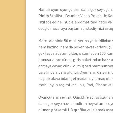
Hər bir oyun oyunçuların daha çox şey üçün 
PinUp Stolüstü Oyunlar, Video Poker, Üç Kar
istifadə edir. PinUp əla xidmət təklif edir v
uduşlu macəraya başlamaq istədiyinizi artıq 
Mərc tələbinin 50 misli yerinə yetirildikdən
həm kazino, həm də poker həvəskarları üçün 
çox faydalı üstünlüklər, o cümlədən 100 Kan
bonusu verən xüsusi giriş paketindən həzz a
etməyə dəyər, çünki o, müştəri məmnuniyyə
tərəfindən idarə olunur. Oyunların özləri mü
heç bir əlavə ödəniş etmədən oynamaq olar. 
mobil oyun seçimi var – bu, iPad, iPhone və
Oyunçuların sevimli Quickfire adı və özünəmə
daha çox şeyə həvəsləndirən heyrətamiz oyu
olunan görkəmli HD qrafika və izləmək as