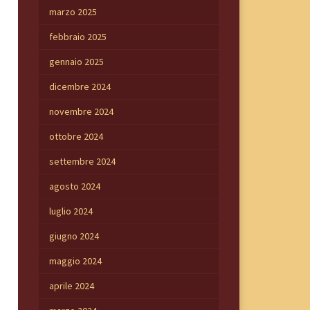
marzo 2025
febbraio 2025
gennaio 2025
dicembre 2024
novembre 2024
ottobre 2024
settembre 2024
agosto 2024
luglio 2024
giugno 2024
maggio 2024
aprile 2024