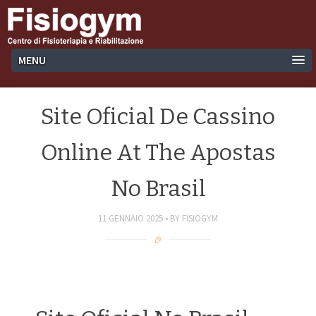
MENU
Site Oficial De Cassino
Online At The Apostas
No Brasil
11 GENNAIO 2025
BY
FISIOGYM