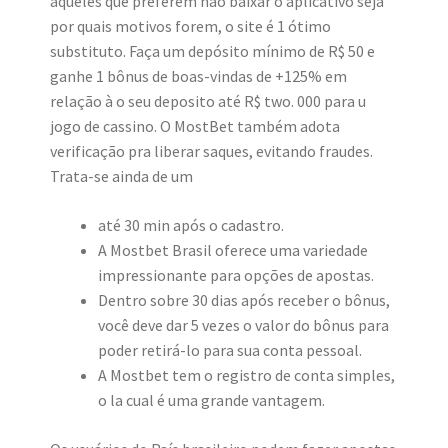
aqueles que preferem não baixar o aplicativo seja
por quais motivos forem, o site é 1 ótimo
substituto. Faça um depósito mínimo de R$ 50 e
ganhe 1 bônus de boas-vindas de +125% em
relação à o seu deposito até R$ two. 000 para u
jogo de cassino. O MostBet também adota
verificação pra liberar saques, evitando fraudes.
Trata-se ainda de um
até 30 min após o cadastro.
A Mostbet Brasil oferece uma variedade
impressionante para opções de apostas.
Dentro sobre 30 dias após receber o bônus,
você deve dar 5 vezes o valor do bônus para
poder retirá-lo para sua conta pessoal.
A Mostbet tem o registro de conta simples,
o la cual é uma grande vantagem.