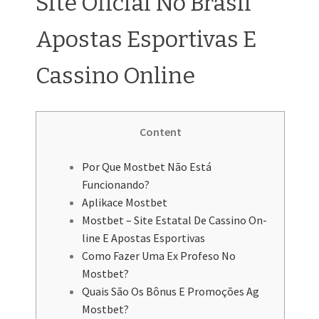
Site Oficial No Brasil
Apostas Esportivas E
Cassino Online
Content
Por Que Mostbet Não Está
Funcionando?
Aplikace Mostbet
Mostbet – Site Estatal De Cassino On-
line E Apostas Esportivas
Como Fazer Uma Ex Profeso No
Mostbet?
Quais São Os Bônus E Promoções Ag
Mostbet?