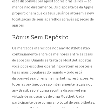
está disponível pra apostadores brasileiros — ao
menos não diretamente. Os dispositivos da Apple
proporcionam que os teus usuários alterem a new
localização de seus aparelhos através ag seção de
ajustes.
Bónus Sem Depósito
Os mercados oferecidos not any MostBet estão
continuamente entre os melhores entre as casas
de apostas. Quando se trata de MostBet apostas,
você pode escolher operating-system esportes e
ligas mais populares do mundo – tudo está
disponível search engine marketing restrições. As
loterias on-line, que são inteiramente legais not
any Brasil, são alguma escolha disponível em
virtude de os usuários de uma Mostbet. Cada
participante deve comprar o total de seis bilhetes,