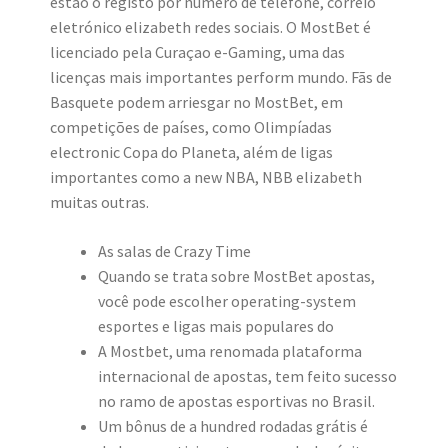
estão o registo por número de telefone, correio
eletrónico elizabeth redes sociais. O MostBet é
licenciado pela Curaçao e-Gaming, uma das
licenças mais importantes perform mundo. Fãs de
Basquete podem arriesgar no MostBet, em
competições de países, como Olimpíadas
electronic Copa do Planeta, além de ligas
importantes como a new NBA, NBB elizabeth
muitas outras.
As salas de Crazy Time
Quando se trata sobre MostBet apostas,
você pode escolher operating-system
esportes e ligas mais populares do
A Mostbet, uma renomada plataforma
internacional de apostas, tem feito sucesso
no ramo de apostas esportivas no Brasil.
Um bônus de a hundred rodadas grátis é