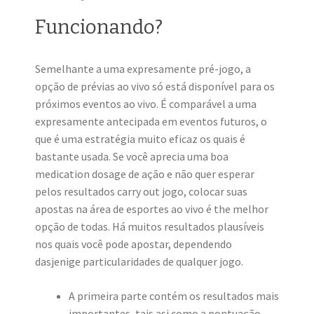
Funcionando?
Semelhante a uma expresamente pré-jogo, a
opção de prévias ao vivo só está disponível para os
próximos eventos ao vivo. É comparável a uma
expresamente antecipada em eventos futuros, o
que é uma estratégia muito eficaz os quais é
bastante usada. Se você aprecia uma boa
medication dosage de ação e não quer esperar
pelos resultados carry out jogo, colocar suas
apostas na área de esportes ao vivo é the melhor
opção de todas. Há muitos resultados plausíveis
nos quais você pode apostar, dependendo
dasjenige particularidades de qualquer jogo.
A primeira parte contém os resultados mais
importantes, tais asi como a pontuação