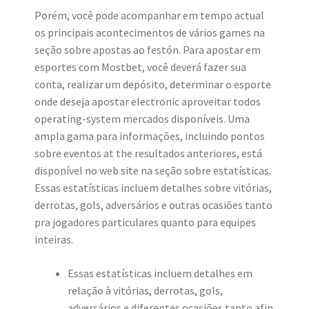
Porém, você pode acompanhar em tempo actual
os principais acontecimentos de vários games na
seção sobre apostas ao festón. Para apostar em
esportes com Mostbet, você deverá fazer sua
conta, realizar um depósito, determinar o esporte
onde deseja apostar electronic aproveitar todos
operating-system mercados disponíveis. Uma
ampla gama para informações, incluindo pontos
sobre eventos at the resultados anteriores, está
disponível no web site na seção sobre estatísticas.
Essas estatísticas incluem detalhes sobre vitórias,
derrotas, gols, adversários e outras ocasiões tanto
pra jogadores particulares quanto para equipes
inteiras.
Essas estatísticas incluem detalhes em
relação à vitórias, derrotas, gols,
adversários e diferentes ocasiões tanto afin