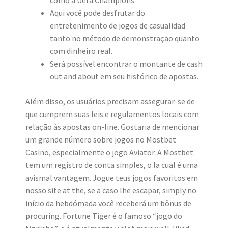
como a Uefa Champions
Aqui você pode desfrutar do
entretenimento de jogos de casualidad
tanto no método de demonstração quanto
com dinheiro real.
Será possível encontrar o montante de cash
out and about em seu histórico de apostas.
Além disso, os usuários precisam assegurar-se de
que cumprem suas leis e regulamentos locais com
relação às apostas on-line. Gostaria de mencionar
um grande número sobre jogos no Mostbet
Casino, especialmente o jogo Aviator. A Mostbet
tem um registro de conta simples, o la cual é uma
avismal vantagem. Jogue teus jogos favoritos em
nosso site at the, se a caso lhe escapar, simply no
início da hebdómada você receberá um bônus de
procuring. Fortune Tiger é o famoso “jogo do