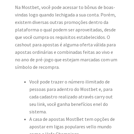
Na Mostbet, você pode acessar to bônus de boas-
vindas logo quando lechigada a sua conta. Porém,
existem diversas outras promoções dentro da
plataforma o qual podem ser aproveitadas, desde
que você cumpra os requisitos estabelecidos. O
cashout para apostas é alguma oferta válida para
apostas ordinárias e combinadas feitas ao vivo e
no ano de pré-jogo que estejam marcadas com um
símbolo de recompra.
Você pode trazer o número ilimitado de
pessoas para adentro do Mostbet e, para
cada cadastro realizado através carry out
seu link, você ganha benefícios enel do
sistema.
A casa de apostas MostBet tem opções de
apostar em ligas populares vello mundo