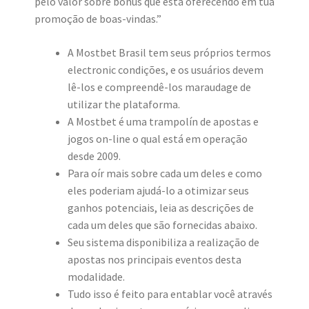
pelo valor sobre bônus que está oferecendo em tua
promoção de boas-vindas.”
A Mostbet Brasil tem seus próprios termos
electronic condições, e os usuários devem
lê-los e compreendê-los maraudage de
utilizar the plataforma.
A Mostbet é uma trampolín de apostas e
jogos on-line o qual está em operação
desde 2009.
Para oír mais sobre cada um deles e como
eles poderiam ajudá-lo a otimizar seus
ganhos potenciais, leia as descrições de
cada um deles que são fornecidas abaixo.
Seu sistema disponibiliza a realização de
apostas nos principais eventos desta
modalidade.
Tudo isso é feito para entablar você através