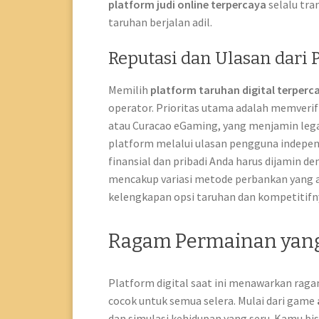
platform judi online terpercaya
selalu tra
taruhan berjalan adil.
Reputasi dan Ulasan dari
Memilih
platform taruhan digital terperc
operator. Prioritas utama adalah memverifi
atau Curacao eGaming, yang menjamin legali
platform melalui ulasan pengguna indepen
finansial dan pribadi Anda harus dijamin de
mencakup variasi metode perbankan yang a
kelengkapan opsi taruhan dan kompetitifn
Ragam Permainan yang T
Platform digital saat ini menawarkan rag
cocok untuk semua selera. Mulai dari game
dan simulasi kehidupan yang seru. Kamu bi