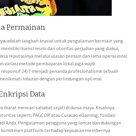
dia Permainan
aya
adalah langkah krusial untuk pengalaman bermain yang
emiliki lisensi resmi dari otoritas perjudian yang diakui,
iksa reputasinya melalui ulasan pemain dan lama operasional.
n variasi metode pembayaran lokal juga wajib
responsif 24/7 menjadi penanda profesionalisme sebuah
t menikmati hiburan dengan perlindungan optimal.
nkripsi Data
a ibarat mencari sahabat sejati di dunia maya. Kisahnya
otoritas seperti PAGCOR atau Curacao eGaming, fondasi
adi Anda. Pengalaman pengguna yang lancar dan dukungan
ti komitmen platform terhadap kepuasan membernya.