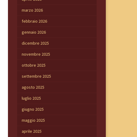
marzo 2026
febbraio 2026
gennaio 2026
dicembre 2025
novembre 2025
ottobre 2025
settembre 2025
agosto 2025
luglio 2025
giugno 2025
maggio 2025
aprile 2025