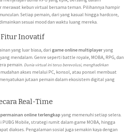
ar merawat kebun virtual bersama teman. Pilihannya hampir
munculan. Setiap pemain, dari yang kasual hingga hardcore,
dimainkan sesuai mood dan waktu luang mereka.
Fitur Inovatif
nan yang luar biasa, dari
game online multiplayer
yang
 yang mendalam. Genre seperti battle royale, MOBA, RPG, dan
lera pemain.
Dunia virtual ini terus berevolusi, menghadirkan
mudahan akses melalui PC, konsol, atau ponsel membuat
menyatukan jutaan pemain dalam ekosistem digital yang
ecara Real-Time
permainan online terlengkap
yang memenuhi setiap selera.
erti PUBG Mobile, strategi rumit dalam game MOBA, hingga
at diakses. Pengalaman sosial juga semakin kaya dengan