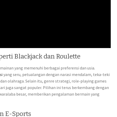
erti Blackjack dan Roulette
mainan yang memenuhi berbagai preferensi dan usia.
si
yang seru, petualangan dengan narasi mendalam, teka-teki
an olahraga. Selain itu, genre strategi, role-playing games
ari juga sangat populer. Pilihan ini terus berkembang dengan
ari waralaba besar, memberikan pengalaman bermain yang
n E-Sports