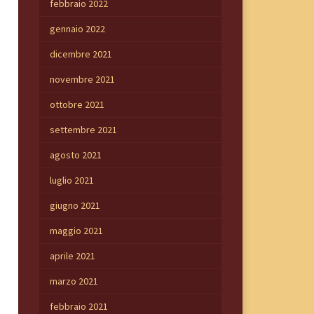
febbraio 2022
gennaio 2022
dicembre 2021
novembre 2021
ottobre 2021
settembre 2021
agosto 2021
luglio 2021
giugno 2021
maggio 2021
aprile 2021
marzo 2021
febbraio 2021