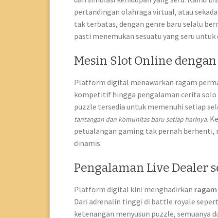
pertandingan olahraga virtual, atau sekad
tak terbatas, dengan genre baru selalu ber
pasti menemukan sesuatu yang seru untuk 
Mesin Slot Online dengan 
Platform digital menawarkan ragam permai
kompetitif hingga pengalaman cerita solo
puzzle tersedia untuk memenuhi setiap se
Ke
tantangan dan komunitas baru setiap harinya.
petualangan gaming tak pernah berhenti, 
dinamis.
Pengalaman Live Dealer s
Platform digital kini menghadirkan
ragam 
Dari adrenalin tinggi di battle royale sep
ketenangan menyusun puzzle, semuanya dap