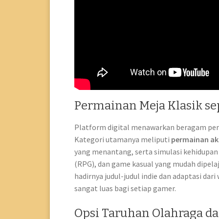
Permainan Meja Klasik sep
Platform digital menawarkan beragam per
Kategori utamanya meliputi
permainan ak
yang menantang, serta simulasi kehidupan d
(RPG), dan game kasual yang mudah dipelaj
hadirnya judul-judul indie dan adaptasi d
sangat luas bagi setiap gamer.
Opsi Taruhan Olahraga da