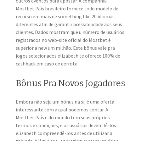
outros eventos para apostar. A companhia
Mostbet País brasileiro fornece todo modelo de
recurso em mais de something like 20 idiomas
diferentes afin de garantir acessibilidade aos seus
clientes. Dados mostram que u número de usuários
registrados no web-site oficial do Mostbet é
superior a new um milhão. Este bônus vale pra
jogos selecionados elizabeth te oferece 100% de
cashback em caso de derrota.
Bônus Pra Novos Jogadores
Embora não seja um bônus na si, é uma oferta
interessante com a qual podemos contar. A
Mostbet País e do mundo tem seus próprios
termos e condições, e os usuários devem lê-los
elizabeth compreendê-los antes de utilizar a