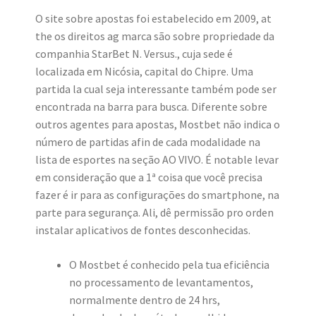
O site sobre apostas foi estabelecido em 2009, at
the os direitos ag marca são sobre propriedade da
companhia StarBet N. Versus., cuja sede é
localizada em Nicósia, capital do Chipre. Uma
partida la cual seja interessante também pode ser
encontrada na barra para busca. Diferente sobre
outros agentes para apostas, Mostbet não indica o
número de partidas afin de cada modalidade na
lista de esportes na seção AO VIVO. É notable levar
em consideração que a 1ª coisa que você precisa
fazer é ir para as configurações do smartphone, na
parte para segurança. Ali, dê permissão pro orden
instalar aplicativos de fontes desconhecidas.
O Mostbet é conhecido pela tua eficiência
no processamento de levantamentos,
normalmente dentro de 24 hrs,