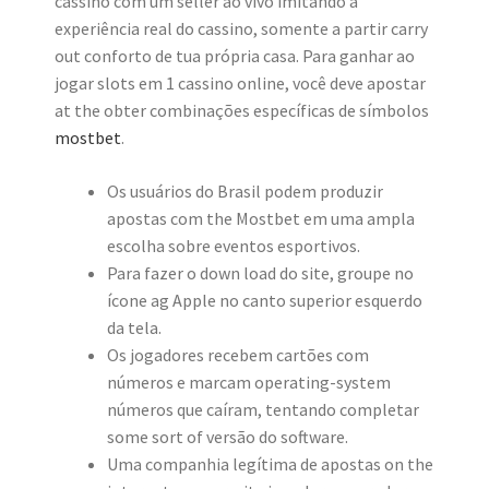
cassino com um seller ao vivo imitando a
experiência real do cassino, somente a partir carry
out conforto de tua própria casa. Para ganhar ao
jogar slots em 1 cassino online, você deve apostar
at the obter combinações específicas de símbolos
mostbet
.
Os usuários do Brasil podem produzir
apostas com the Mostbet em uma ampla
escolha sobre eventos esportivos.
Para fazer o down load do site, groupe no
ícone ag Apple no canto superior esquerdo
da tela.
Os jogadores recebem cartões com
números e marcam operating-system
números que caíram, tentando completar
some sort of versão do software.
Uma companhia legítima de apostas on the