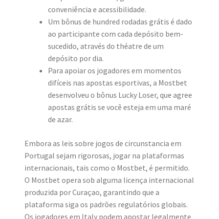
conveniência e acessibilidade.
Um bônus de hundred rodadas grátis é dado
ao participante com cada depósito bem-
sucedido, através do théatre de um
depósito por dia.
Para apoiar os jogadores em momentos
difíceis nas apostas esportivas, a Mostbet
desenvolveu o bônus Lucky Loser, que agree
apostas grátis se você esteja em uma maré
de azar.
Embora as leis sobre jogos de circunstancia em
Portugal sejam rigorosas, jogar na plataformas
internacionais, tais como o Mostbet, é permitido.
O Mostbet opera sob alguma licença internacional
produzida por Curaçao, garantindo que a
plataforma siga os padrões regulatórios globais.
Os jogadores em Italy podem apostar legalmente