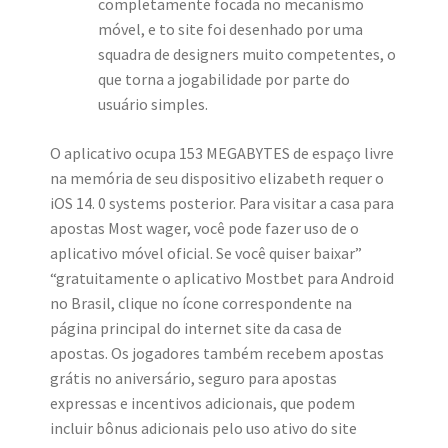
completamente focada no mecanismo
móvel, e to site foi desenhado por uma
squadra de designers muito competentes, o
que torna a jogabilidade por parte do
usuário simples.
O aplicativo ocupa 153 MEGABYTES de espaço livre
na memória de seu dispositivo elizabeth requer o
iOS 14. 0 systems posterior. Para visitar a casa para
apostas Most wager, você pode fazer uso de o
aplicativo móvel oficial. Se você quiser baixar”
“gratuitamente o aplicativo Mostbet para Android
no Brasil, clique no ícone correspondente na
página principal do internet site da casa de
apostas. Os jogadores também recebem apostas
grátis no aniversário, seguro para apostas
expressas e incentivos adicionais, que podem
incluir bônus adicionais pelo uso ativo do site