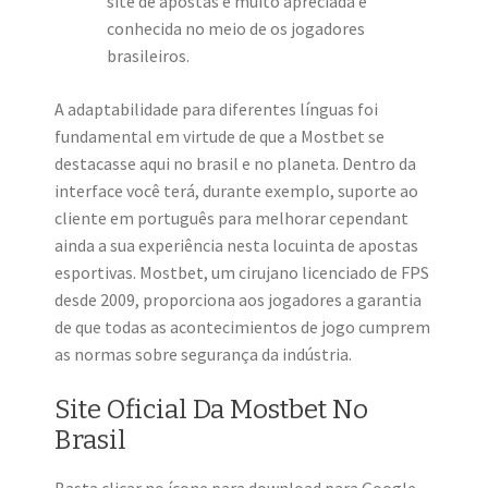
site de apostas é muito apreciada e
conhecida no meio de os jogadores
brasileiros.
A adaptabilidade para diferentes línguas foi
fundamental em virtude de que a Mostbet se
destacasse aqui no brasil e no planeta. Dentro da
interface você terá, durante exemplo, suporte ao
cliente em português para melhorar cependant
ainda a sua experiência nesta locuinta de apostas
esportivas. Mostbet, um cirujano licenciado de FPS
desde 2009, proporciona aos jogadores a garantia
de que todas as acontecimientos de jogo cumprem
as normas sobre segurança da indústria.
Site Oficial Da Mostbet No
Brasil