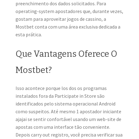
preenchimento dos dados solicitados. Para
operating-system apostadores que, durante vezes,
gostam para aproveitar jogos de cassino, a
Mostbet conta com uma área exclusiva dedicada a
esta prática.
Que Vantagens Oferece O
Mostbet?
Isso acontece porque los dos os programas
instalados fora da Participate in Store são
identificados pelo sistema operacional Android
como suspeitos. Até mesmo 1 apostador iniciante
ajajai se sentir confortável usando um web-site de
apostas com uma interface tão conveniente.
Depois carry out registro, você precisa verificar sua