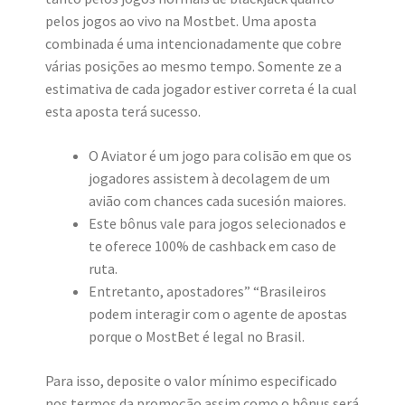
pelos jogos ao vivo na Mostbet. Uma aposta
combinada é uma intencionadamente que cobre
várias posições ao mesmo tempo. Somente ze a
estimativa de cada jogador estiver correta é la cual
esta aposta terá sucesso.
O Aviator é um jogo para colisão em que os
jogadores assistem à decolagem de um
avião com chances cada sucesión maiores.
Este bônus vale para jogos selecionados e
te oferece 100% de cashback em caso de
ruta.
Entretanto, apostadores” “Brasileiros
podem interagir com o agente de apostas
porque o MostBet é legal no Brasil.
Para isso, deposite o valor mínimo especificado
nos termos da promoção assim como o bônus será