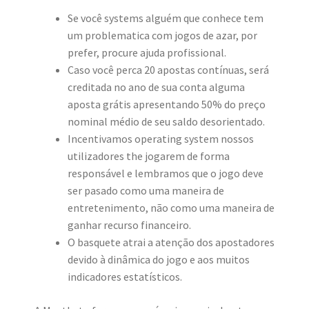
Se você systems alguém que conhece tem
um problematica com jogos de azar, por
prefer, procure ajuda profissional.
Caso você perca 20 apostas contínuas, será
creditada no ano de sua conta alguma
aposta grátis apresentando 50% do preço
nominal médio de seu saldo desorientado.
Incentivamos operating system nossos
utilizadores the jogarem de forma
responsável e lembramos que o jogo deve
ser pasado como uma maneira de
entretenimento, não como uma maneira de
ganhar recurso financeiro.
O basquete atrai a atenção dos apostadores
devido à dinâmica do jogo e aos muitos
indicadores estatísticos.