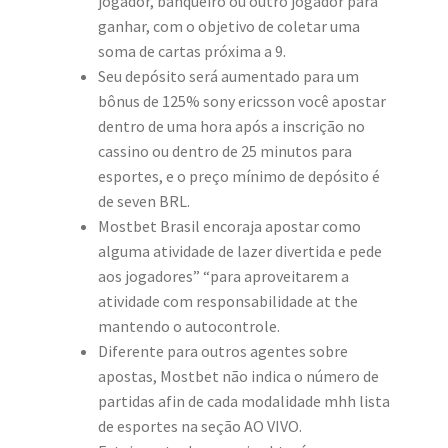
jogador, banqueiro ou outro jogador para
ganhar, com o objetivo de coletar uma
soma de cartas próxima a 9.
Seu depósito será aumentado para um
bônus de 125% sony ericsson você apostar
dentro de uma hora após a inscrição no
cassino ou dentro de 25 minutos para
esportes, e o preço mínimo de depósito é
de seven BRL.
Mostbet Brasil encoraja apostar como
alguma atividade de lazer divertida e pede
aos jogadores” “para aproveitarem a
atividade com responsabilidade at the
mantendo o autocontrole.
Diferente para outros agentes sobre
apostas, Mostbet não indica o número de
partidas afin de cada modalidade mhh lista
de esportes na seção AO VIVO.