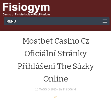
MENU
Mostbet Casino Cz
Oficiální Stránky
Přihlášení The Sázky
Online
10 MAGGIO 2025
BY
FISIOGYM