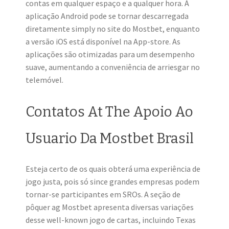
contas em qualquer espaço e a qualquer hora. A
aplicação Android pode se tornar descarregada
diretamente simply no site do Mostbet, enquanto
a versão iOS está disponível na App-store. As
aplicações são otimizadas para um desempenho
suave, aumentando a conveniência de arriesgar no
telemóvel.
Contatos At The Apoio Ao
Usuario Da Mostbet Brasil
Esteja certo de os quais obterá uma experiência de
jogo justa, pois só since grandes empresas podem
tornar-se participantes em SROs. A seção de
pôquer ag Mostbet apresenta diversas variações
desse well-known jogo de cartas, incluindo Texas