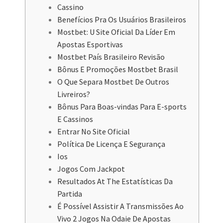
Cassino
Benefícios Pra Os Usuários Brasileiros
Mostbet: U Site Oficial Da Líder Em
Apostas Esportivas
Mostbet País Brasileiro Revisão
Bônus E Promoções Mostbet Brasil
O Que Separa Mostbet De Outros
Livreiros?
Bônus Para Boas-vindas Para E-sports
E Cassinos
Entrar No Site Oficial
Política De Licença E Segurança
Ios
Jogos Com Jackpot
Resultados At The Estatísticas Da
Partida
É Possível Assistir A Transmissões Ao
Vivo 2 Jogos Na Odaie De Apostas