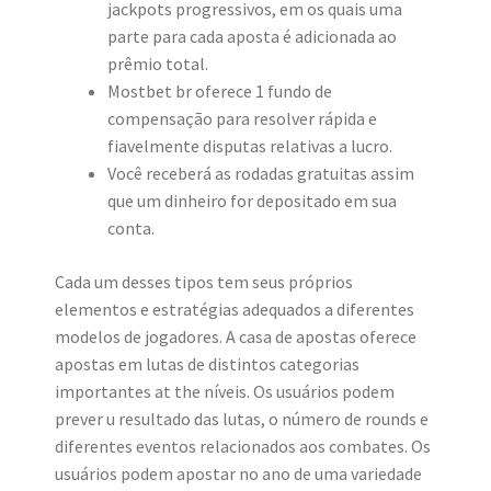
jackpots progressivos, em os quais uma
parte para cada aposta é adicionada ao
prêmio total.
Mostbet br oferece 1 fundo de
compensação para resolver rápida e
fiavelmente disputas relativas a lucro.
Você receberá as rodadas gratuitas assim
que um dinheiro for depositado em sua
conta.
Cada um desses tipos tem seus próprios
elementos e estratégias adequados a diferentes
modelos de jogadores. A casa de apostas oferece
apostas em lutas de distintos categorias
importantes at the níveis. Os usuários podem
prever u resultado das lutas, o número de rounds e
diferentes eventos relacionados aos combates. Os
usuários podem apostar no ano de uma variedade