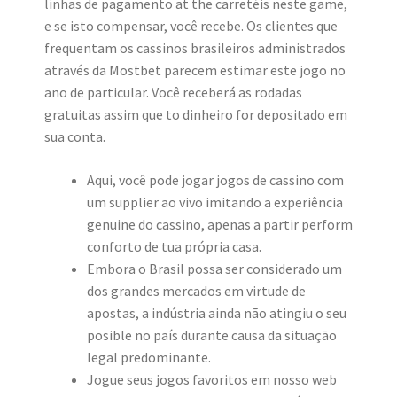
linhas de pagamento at the carretéis neste game,
e se isto compensar, você recebe. Os clientes que
frequentam os cassinos brasileiros administrados
através da Mostbet parecem estimar este jogo no
ano de particular. Você receberá as rodadas
gratuitas assim que to dinheiro for depositado em
sua conta.
Aqui, você pode jogar jogos de cassino com
um supplier ao vivo imitando a experiência
genuine do cassino, apenas a partir perform
conforto de tua própria casa.
Embora o Brasil possa ser considerado um
dos grandes mercados em virtude de
apostas, a indústria ainda não atingiu o seu
posible no país durante causa da situação
legal predominante.
Jogue seus jogos favoritos em nosso web