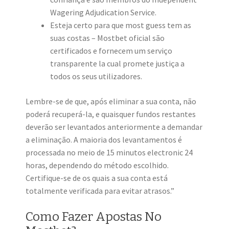
Wagering Adjudication Service.
Esteja certo para que most guess tem as
suas costas – Mostbet oficial são
certificados e fornecem um serviço
transparente la cual promete justiça a
todos os seus utilizadores.
Lembre-se de que, após eliminar a sua conta, não
poderá recuperá-la, e quaisquer fundos restantes
deverão ser levantados anteriormente a demandar
a eliminação. A maioria dos levantamentos é
processada no meio de 15 minutos electronic 24
horas, dependendo do método escolhido.
Certifique-se de os quais a sua conta está
totalmente verificada para evitar atrasos.”
Como Fazer Apostas No