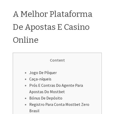
A Melhor Plataforma
De Apostas E Casino
Online
Content
Jogo De Pôquer
Caça-níqueis
Prós E Contras Do Agente Para
Apostas Do Mostbet
Bónus De Depósito
Registro Para Conta Mostbet Zero
Brasil