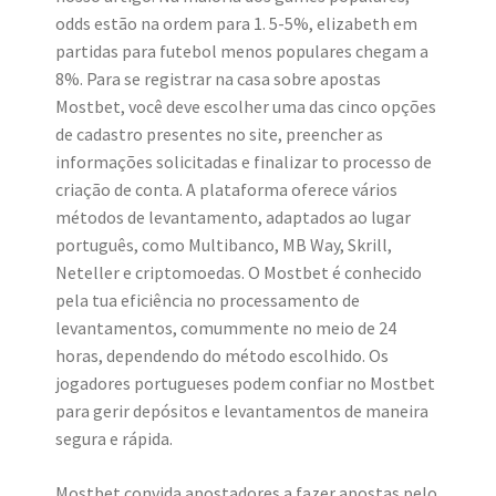
odds estão na ordem para 1. 5-5%, elizabeth em
partidas para futebol menos populares chegam a
8%. Para se registrar na casa sobre apostas
Mostbet, você deve escolher uma das cinco opções
de cadastro presentes no site, preencher as
informações solicitadas e finalizar to processo de
criação de conta. A plataforma oferece vários
métodos de levantamento, adaptados ao lugar
português, como Multibanco, MB Way, Skrill,
Neteller e criptomoedas. O Mostbet é conhecido
pela tua eficiência no processamento de
levantamentos, comummente no meio de 24
horas, dependendo do método escolhido. Os
jogadores portugueses podem confiar no Mostbet
para gerir depósitos e levantamentos de maneira
segura e rápida.
Mostbet convida apostadores a fazer apostas pelo