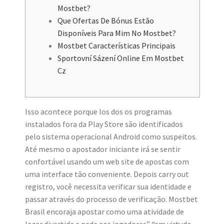
Mostbet?
Que Ofertas De Bónus Estão
Disponíveis Para Mim No Mostbet?
Mostbet Características Principais
Sportovní Sázení Online Em Mostbet
Cz
Isso acontece porque los dos os programas
instalados fora da Play Store são identificados
pelo sistema operacional Android como suspeitos.
Até mesmo o apostador iniciante irá se sentir
confortável usando um web site de apostas com
uma interface tão conveniente. Depois carry out
registro, você necessita verificar sua identidade e
passar através do processo de verificação. Mostbet
Brasil encoraja apostar como uma atividade de