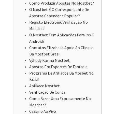
Como Produzir Apostas No Mostbet?
O Mostbet É O Correspondante De
Apostas Cependant Popular?
Registo Electronic Verificação No
Mostbet
O Mostbet Tem Aplicações Para Ios E
Android?
Contatos Elizabeth Apoio Ao Cliente
Da Mostbet Brasil
Výhody Kasina Mostbet
Apostas Em Esportes De Fantasia
Programa De Afiliados Da Mosbet No
Brasil
Aplikace Mostbet
Verificação De Conta
Como Fazer Uma Expresamente No
Mostbet?
Cassino Ao Vivo